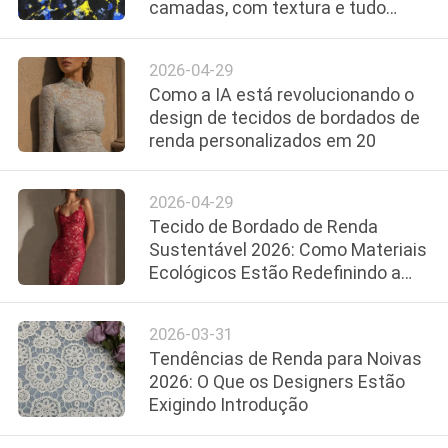
camadas, com textura e tudo
QUALIDADE
menos tradicional
2026-04-29
FALE
Como a IA está revolucionando o
CONOSCO
design de tecidos de bordados de
renda personalizados em 20
NOTÍCIAS
2026-04-29
Tecido de Bordado de Renda
PEDIR UM
Sustentável 2026: Como Materiais
ORÇAMENTO
Ecológicos Estão Redefinindo a
Moda de Luxo
MAPA
2026-03-31
Tendências de Renda para Noivas
DO
2026: O Que os Designers Estão
SITE
Exigindo Introdução