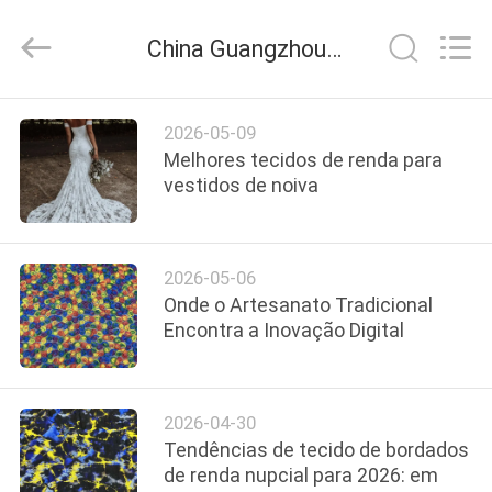
Guangzhou
Leafy
Textiles
China Guangzhou Leafy Textiles CO., Ltd. notícias da empresa
CO.,
Ltd..
All
Rights
CASA
Reserved.
2026-05-09
Melhores tecidos de renda para
PRODUTOS
vestidos de noiva
QUEM
2026-05-06
SOMOS
Onde o Artesanato Tradicional
Encontra a Inovação Digital
FÁBRICA
2026-04-30
CONTROLE
Tendências de tecido de bordados
DE
de renda nupcial para 2026: em