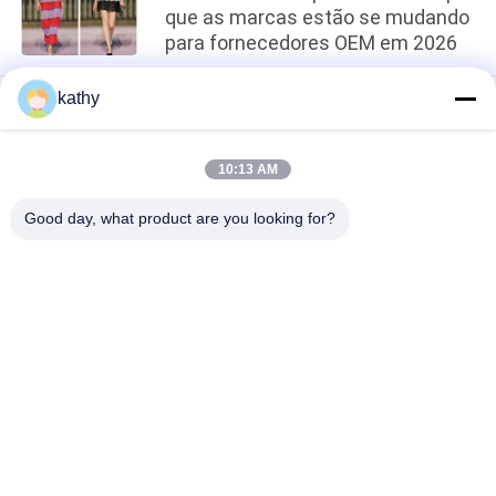
que as marcas estão se mudando
para fornecedores OEM em 2026
kathy
loading...
10:13 AM
Categorias populares
Todos
Good day, what product are you looking for?
Tela Bordada Do 
Tela Bordada Da 
Laço
Lantejoula
Tela Amarrado Do 
Tela Floral Do Laço 
Laço
3D
Guarnição Do Laço 
Tela Bordada Do Ilhó
Do Poliéster
Tela Do Laço Do 
Tule Mesh Fabric
Estiramento