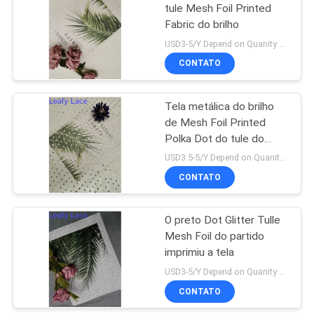
tule Mesh Foil Printed
Fabric do brilho
18
USD3-5/Y Depend on Quanity MOQ:10yards
Tela do laço do
CONTATO
estiramento
Tela metálica do brilho
de Mesh Foil Printed
Polka Dot do tule do
marfim
USD3.5-5/Y Depend on Quanity MOQ:10yards
CONTATO
62
O preto Dot Glitter Tulle
Tule Mesh Fabric
Mesh Foil do partido
imprimiu a tela
USD3-5/Y Depend on Quanity MOQ:10yards
CONTATO