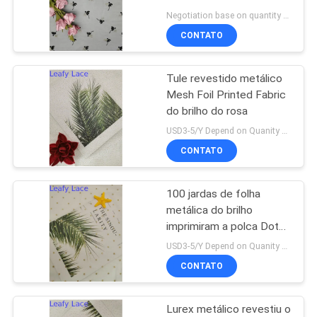
POLÍTICA
Negotiation base on quantity MOQ:10yards
DE
CONTATO
14
PRIVACIDADE
guarnição do laço
Tule revestido metálico
Mesh Foil Printed Fabric
do poliéster
do brilho do rosa
USD3-5/Y Depend on Quanity MOQ:10yards
CONTATO
100 jardas de folha
29
metálica do brilho
Tela bordada do
imprimiram a polca Dot
Fabric do marfim
USD3-5/Y Depend on Quanity MOQ:10yards
ilhó
CONTATO
Lurex metálico revestiu o