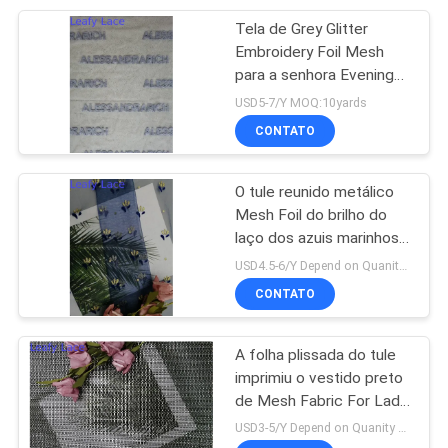
Tela de Grey Glitter
20
Embroidery Foil Mesh
para a senhora Evening
tela impressa folha
Dress
USD5-7/Y MOQ:10yards
CONTATO
O tule reunido metálico
Mesh Foil do brilho do
laço dos azuis marinhos
39
imprimiu a tela
USD4.5-6/Y Depend on Quanity MOQ:10yards
Tela frisada do
CONTATO
bordado
A folha plissada do tule
imprimiu o vestido preto
de Mesh Fabric For Lady
Evening do brilho
USD3-5/Y Depend on Quanity MOQ:10yards