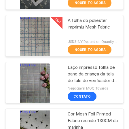
QUALIDADE
INQUÉRITO AGORA
HOT
A folha do poliéster
FALE
50
imprimiu Mesh Fabric
CONOSCO
Tela amarrado do
USD3-4/Y Depend on Quanity MOQ:10yards
laço
NOTÍCIAS
INQUÉRITO AGORA
PEDIR UM
Laço impresso folha de
pano da criança da tela
ORÇAMENTO
do tule do verificador de
47
145CM Digitas
Negociável MOQ:10yards
MAPA
tela floral do laço
CONTATO
DO
3D
Cor Mesh Foil Printed
SITE
Fabric reunido 130CM da
marinha