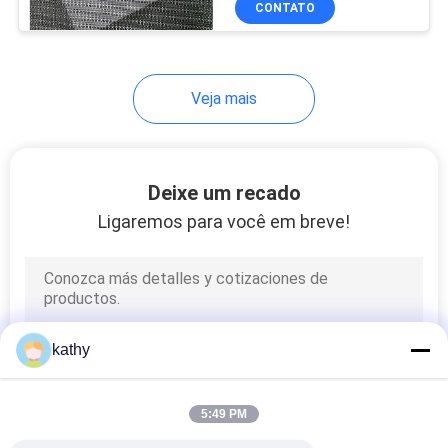
CONTATO
21
tela plissada do
laço
Veja mais
Deixe um recado
Ligaremos para você em breve!
22
Tela colorida do
bordado
kathy
5:49 PM
43