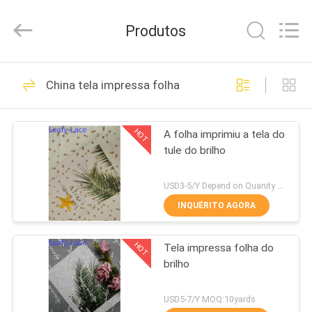
Guangzhou
Leafy
Textiles
Produtos
CO.,
Ltd..
All
Rights
CASA
Reserved.
280
China tela impressa folha
Tela bordada do
PRODUTOS
laço
HOT
A folha imprimiu a tela do
tule do brilho
QUEM
SOMOS
USD3-5/Y Depend on Quanity MOQ:10yards
INQUÉRITO AGORA
194
FÁBRICA
Tela bordada da
HOT
Tela impressa folha do
brilho
CONTROLE
lantejoula
DE
USD5-7/Y MOQ:10yards