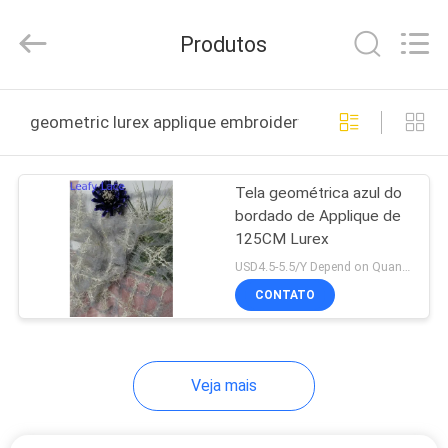
Guangzhou
Leafy
Textiles
Produtos
CO.,
Ltd..
All
Rights
CASA
Reserved.
geometric lurex applique embroidery fabric fabricação 
PRODUTOS
Tela geométrica azul do
bordado de Applique de
QUEM
125CM Lurex
SOMOS
USD4.5-5.5/Y Depend on Quanity MOQ:10yards
CONTATO
FÁBRICA
Veja mais
CONTROLE
DE