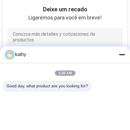
QUALIDADE
Deixe um recado
Ligaremos para você em breve!
FALE
CONOSCO
NOTÍCIAS
kathy
PEDIR UM
3:20 AM
ORÇAMENTO
Good day, what product are you looking for?
Categorias populares
MAPA
Todos
DO
Tela Bordada Do 
Tela Bordada Da 
SITE
Laço
Lantejoula