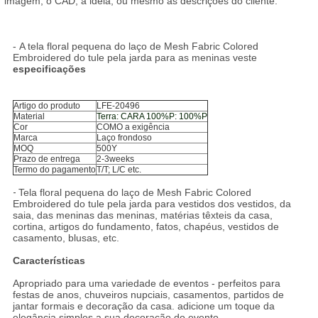
imagem, o CAD, a ideia, ou mesmo as descrições do cliente.
- A tela floral pequena do laço de Mesh Fabric Colored
Embroidered do tule pela jarda para as meninas veste
especificações
Artigo do produto
LFE-20496
Material
Terra: CARA 100%P: 100%P
Cor
COMO a exigência
Marca
Laço frondoso
MOQ
500Y
Prazo de entrega
2-3weeks
Termo do pagamento
T/T; L/C etc.
-
Tela floral pequena do laço de Mesh Fabric Colored
Embroidered do tule pela jarda para vestidos dos vestidos, da
saia, das meninas das meninas, matérias têxteis da casa,
cortina, artigos do fundamento, fatos, chapéus, vestidos de
casamento, blusas, etc.
Características
Apropriado para uma variedade de eventos - perfeitos para
festas de anos, chuveiros nupciais, casamentos, partidos de
jantar formais e decoração da casa. adicione um toque da
elegância simples a sua decoração do evento