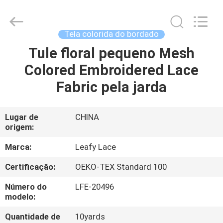
Guangzhou
Leafy
Textiles
CO.,
Ltd..
Tela colorida do bordado
All
Rights
Tule floral pequeno Mesh
CASA
Reserved.
Colored Embroidered Lace
PRODUTOS
Fabric pela jarda
QUEM
Lugar de
CHINA
origem:
SOMOS
Marca:
Leafy Lace
FÁBRICA
Certificação:
OEKO-TEX Standard 100
Número do
LFE-20496
CONTROLE
modelo:
DE
Quantidade de
10yards