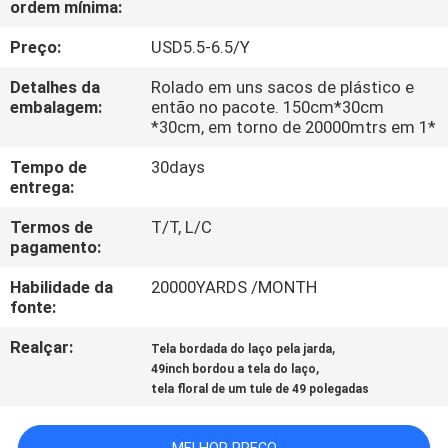
ordem mínima:
QUALIDADE
Preço:
USD5.5-6.5/Y
FALE
Detalhes da
Rolado em uns sacos de plástico e
CONOSCO
embalagem:
então no pacote. 150cm*30cm
*30cm, em torno de 20000mtrs em 1*
Tempo de
30days
NOTÍCIAS
entrega:
Termos de
T/T, L/C
PEDIR UM
pagamento:
ORÇAMENTO
Habilidade da
20000YARDS /MONTH
fonte:
MAPA
Realçar:
,
Tela bordada do laço pela jarda
DO
,
49inch bordou a tela do laço
tela floral de um tule de 49 polegadas
SITE