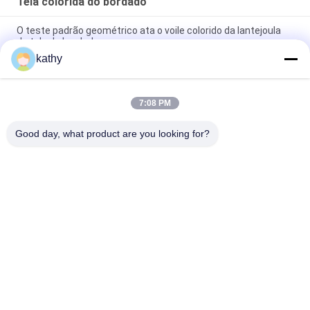
Tela colorida do bordado
O teste padrão geométrico ata o voile colorido da lantejoula
da tela do bordado
kathy
O laço floral coloriu o pano do vestuário das mulheres da tela
do bordado
7:08 PM
Tela colorida metálica do bordado de Lurex da forma da
estrela para o vestido da menina
Good day, what product are you looking for?
Categorias populares
Todos
Tela Bordada Do 
Tela Bordada Da 
Laço
Lantejoula
Tela Amarrado Do 
Tela Floral Do Laço 
Laço
3D
Guarnição Do Laço 
Tela Bordada Do Ilhó
Do Poliéster