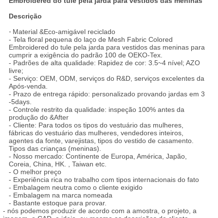
Embroidered do tule pela jarda para vestidos das meninas
Descrição
-
Material &Eco-amigável reciclado
- Tela floral pequena do laço de Mesh Fabric Colored
Embroidered do tule pela jarda para vestidos das meninas para
cumprir a exigência do padrão 100 de OEKO-Tex.
- Padrões de alta qualidade: Rapidez de cor: 3.5~4 nível; AZO
livre;
- Serviço: OEM, ODM, serviços do R&D, serviços excelentes da
Após-venda.
- Prazo de entrega rápido: personalizado provando jardas em 3
-5days.
- Controle restrito da qualidade: inspeção 100% antes da
produção do &After
- Cliente: Para todos os tipos do vestuário das mulheres,
fábricas do vestuário das mulheres, vendedores inteiros,
agentes da fonte, varejistas, tipos do vestido de casamento.
Tipos das crianças (meninas).
- Nosso mercado: Continente de Europa, América, Japão,
Coreia, China, HK. , Taiwan etc.
- O melhor preço
- Experiência rica no trabalho com tipos internacionais do fato
- Embalagem neutra como o cliente exigido
- Embalagem na marca nomeada
- Bastante estoque para provar.
- nós podemos produzir de acordo com a amostra, o projeto, a