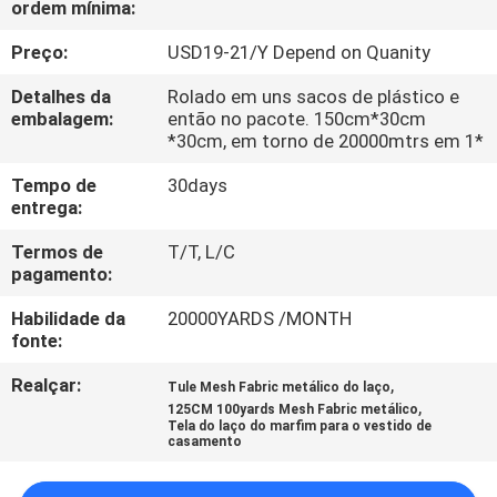
ordem mínima:
QUALIDADE
Preço:
USD19-21/Y Depend on Quanity
FALE
Detalhes da
Rolado em uns sacos de plástico e
CONOSCO
embalagem:
então no pacote. 150cm*30cm
*30cm, em torno de 20000mtrs em 1*
Tempo de
30days
NOTÍCIAS
entrega:
Termos de
T/T, L/C
PEDIR UM
pagamento:
ORÇAMENTO
Habilidade da
20000YARDS /MONTH
fonte:
MAPA
Realçar:
,
Tule Mesh Fabric metálico do laço
DO
,
125CM 100yards Mesh Fabric metálico
Tela do laço do marfim para o vestido de
SITE
casamento