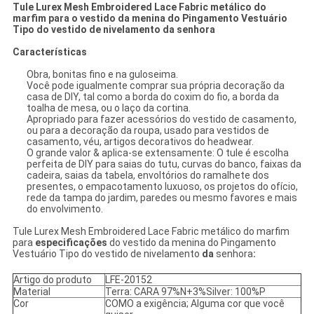
Tule Lurex Mesh Embroidered Lace Fabric metálico do
marfim para o vestido da menina do Pingamento Vestuário
Tipo do vestido de nivelamento da senhora
Características
Obra, bonitas fino e na guloseima.
Você pode igualmente comprar sua própria decoração da
casa de DIY, tal como a borda do coxim do fio, a borda da
toalha de mesa, ou o laço da cortina.
Apropriado para fazer acessórios do vestido de casamento,
ou para a decoração da roupa, usado para vestidos de
casamento, véu, artigos decorativos do headwear.
O grande valor & aplica-se extensamente: O tule é escolha
perfeita de DIY para saias do tutu, curvas do banco, faixas da
cadeira, saias da tabela, envoltórios do ramalhete dos
presentes, o empacotamento luxuoso, os projetos do ofício,
rede da tampa do jardim, paredes ou mesmo favores e mais
do envolvimento.
Tule Lurex Mesh Embroidered Lace Fabric metálico do marfim
para
especificações
do vestido da menina do Pingamento
Vestuário Tipo do vestido de nivelamento
da
senhora
:
Artigo do produto
LFE-20152
Material
Terra: CARA 97%N+3%Silver: 100%P
Cor
COMO a exigência; Alguma cor que você