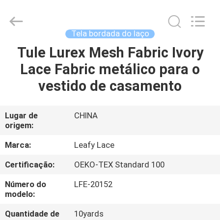
Guangzhou
Leafy
Textiles
CO.,
Ltd..
Tela bordada do laço
All
Rights
Tule Lurex Mesh Fabric Ivory
CASA
Reserved.
Lace Fabric metálico para o
PRODUTOS
vestido de casamento
QUEM
Lugar de
CHINA
origem:
SOMOS
Marca:
Leafy Lace
FÁBRICA
Certificação:
OEKO-TEX Standard 100
Número do
LFE-20152
CONTROLE
modelo:
DE
Quantidade de
10yards