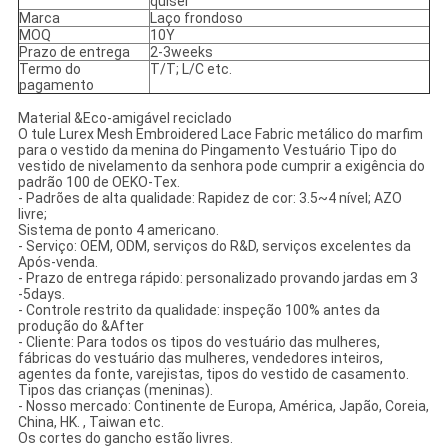
quiser
Marca
Laço frondoso
MOQ
10Y
Prazo de entrega
2-3weeks
Termo do
T/T; L/C etc.
pagamento
Material &Eco-amigável reciclado
O tule Lurex Mesh Embroidered Lace Fabric metálico do marfim
para o vestido da menina do Pingamento Vestuário Tipo do
vestido de nivelamento da senhora pode cumprir a exigência do
padrão 100 de OEKO-Tex.
- Padrões de alta qualidade: Rapidez de cor: 3.5~4 nível; AZO
livre;
Sistema de ponto 4 americano.
- Serviço: OEM, ODM, serviços do R&D, serviços excelentes da
Após-venda.
- Prazo de entrega rápido: personalizado provando jardas em 3
-5days.
- Controle restrito da qualidade: inspeção 100% antes da
produção do &After
- Cliente: Para todos os tipos do vestuário das mulheres,
fábricas do vestuário das mulheres, vendedores inteiros,
agentes da fonte, varejistas, tipos do vestido de casamento.
Tipos das crianças (meninas).
- Nosso mercado: Continente de Europa, América, Japão, Coreia,
China, HK. , Taiwan etc.
Os cortes do gancho estão livres.