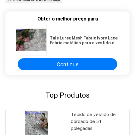
Tela bordada livre AZO do laço
Obter o melhor preço para
Tule Lurex Mesh Fabric Ivory Lace
Fabric metálico para o vestido de
casamento
Continue
Top Produtos
Tecido de vestido de
bordado de 51
polegadas