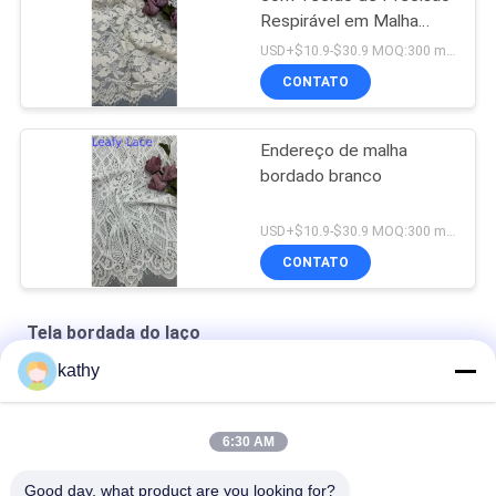
Respirável em Malha
para Roupa Formal
USD+$10.9-$30.9 MOQ:300 metros.
CONTATO
Endereço de malha
bordado branco
USD+$10.9-$30.9 MOQ:300 metros.
CONTATO
Tela bordada do laço
kathy
Tecido de Renda Branco Renda Bordada Design Personalizado
Roupas de beleza floral de boa qualidade
6:30 AM
O poliéster de nylon bordou a tela do laço
Good day, what product are you looking for?