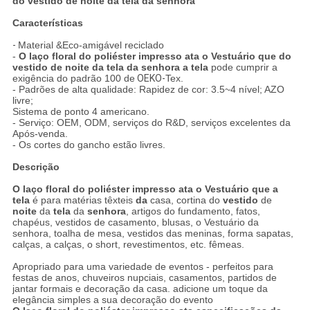
do vestido de noite da tela da senhora
Características
-
Material &Eco-amigável reciclado
-
O laço floral do poliéster impresso ata o Vestuário que do
vestido de noite da tela da senhora a tela
pode cumprir a
exigência do padrão 100 de
OEKO-
Tex.
- Padrões de alta qualidade: Rapidez de cor: 3.5~4 nível; AZO
livre;
Sistema de ponto 4 americano.
- Serviço: OEM, ODM, serviços do R&D, serviços excelentes da
Após-venda.
- Os cortes do gancho estão livres.
Descrição
O laço floral do poliéster impresso ata o Vestuário que a
tela
é para matérias têxteis
da
casa, cortina do
vestido
de
noite
da
tela
da
senhora
, artigos do fundamento, fatos,
chapéus, vestidos de casamento, blusas, o Vestuário da
senhora, toalha de mesa, vestidos das meninas, forma sapatas,
calças, a calças, o short, revestimentos, etc. fêmeas.
Apropriado para uma variedade de eventos - perfeitos para
festas de anos, chuveiros nupciais, casamentos, partidos de
jantar formais e decoração da casa. adicione um toque da
elegância simples a sua decoração do evento