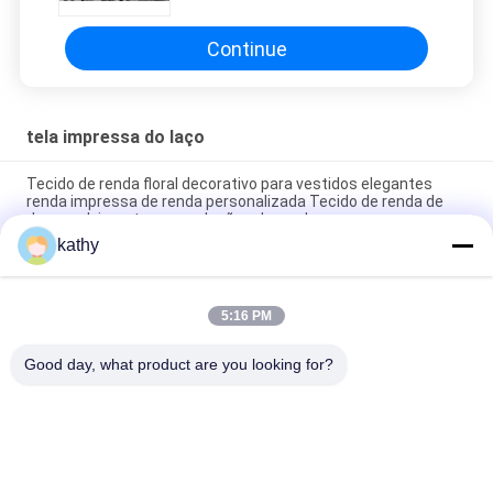
Continue
tela impressa do laço
Tecido de renda floral decorativo para vestidos elegantes
renda impressa de renda personalizada Tecido de renda de
desenvolvimento para coleções de moda
kathy
Color Printed Lace Design Factory Fabric Customized for
Elegant Leafy Party Fabric
5:16 PM
Leafy Luxary Beauty Design Printed Lace Design Factory
Fabric Customized Party Fabric
Good day, what product are you looking for?
Categorias populares
Todos
Tela Bordada Do 
Tela Bordada Da 