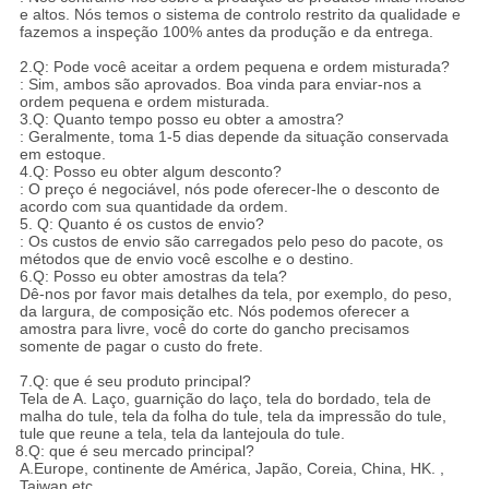
e altos. Nós temos o sistema de controlo restrito da qualidade e
fazemos a inspeção 100% antes da produção e da entrega.
2.Q: Pode você aceitar a ordem pequena e ordem misturada?
: Sim, ambos são aprovados. Boa vinda para enviar-nos a
ordem pequena e ordem misturada.
3.Q: Quanto tempo posso eu obter a amostra?
: Geralmente, toma 1-5 dias depende da situação conservada
em estoque.
4.Q: Posso eu obter algum desconto?
: O preço é negociável, nós pode oferecer-lhe o desconto de
acordo com sua quantidade da ordem.
5. Q: Quanto é os custos de envio?
: Os custos de envio são carregados pelo peso do pacote, os
métodos que de envio você escolhe e o destino.
6.Q: Posso eu obter amostras da tela?
Dê-nos por favor mais detalhes da tela, por exemplo, do peso,
da largura, de composição etc. Nós podemos oferecer a
amostra para livre, você do corte do gancho precisamos
somente de pagar o custo do frete.
7.Q: que é seu produto principal?
Tela de A. Laço, guarnição do laço, tela do bordado, tela de
malha do tule, tela da folha do tule, tela da impressão do tule,
tule que reune a tela, tela da lantejoula do tule.
8.Q: que é seu mercado principal?
A.Europe, continente de América, Japão, Coreia, China, HK. ,
Taiwan etc.