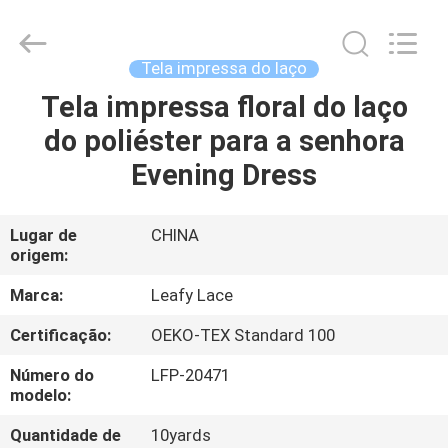
Guangzhou
Leafy
Textiles
CO.,
Ltd..
Tela impressa do laço
All
Rights
Tela impressa floral do laço
CASA
Reserved.
do poliéster para a senhora
PRODUTOS
Evening Dress
QUEM
Lugar de
CHINA
origem:
SOMOS
Marca:
Leafy Lace
FÁBRICA
Certificação:
OEKO-TEX Standard 100
Número do
LFP-20471
CONTROLE
modelo:
DE
Quantidade de
10yards