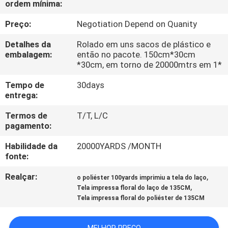
ordem mínima:
QUALIDADE
Preço:
Negotiation Depend on Quanity
FALE
Detalhes da
Rolado em uns sacos de plástico e
CONOSCO
embalagem:
então no pacote. 150cm*30cm
*30cm, em torno de 20000mtrs em 1*
Tempo de
30days
NOTÍCIAS
entrega:
Termos de
T/T, L/C
PEDIR UM
pagamento:
ORÇAMENTO
Habilidade da
20000YARDS /MONTH
fonte:
MAPA
Realçar:
,
o poliéster 100yards imprimiu a tela do laço
DO
,
Tela impressa floral do laço de 135CM
Tela impressa floral do poliéster de 135CM
SITE