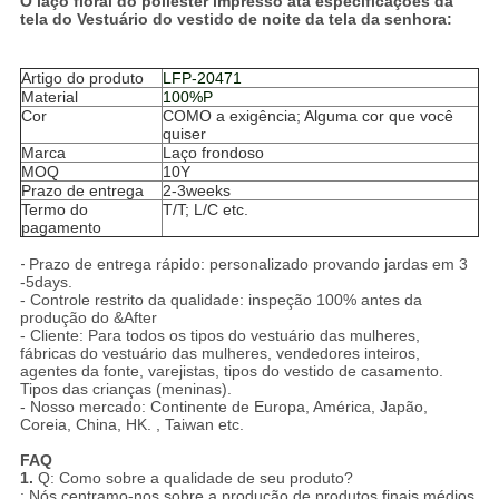
O laço floral do poliéster impresso ata especificações da
tela do Vestuário do vestido de noite da tela da senhora:
Artigo do produto
LFP-20471
Material
100%P
Cor
COMO a exigência; Alguma cor que você
quiser
Marca
Laço frondoso
MOQ
10
Y
Prazo de entrega
2-3weeks
Termo do
T/T; L/C etc.
pagamento
-
Prazo de entrega rápido: personalizado provando jardas em 3
-5days.
- Controle restrito da qualidade: inspeção 100% antes da
produção do &After
- Cliente: Para todos os tipos do vestuário das mulheres,
fábricas do vestuário das mulheres, vendedores inteiros,
agentes da fonte, varejistas, tipos do vestido de casamento.
Tipos das crianças (meninas).
- Nosso mercado: Continente de Europa, América, Japão,
Coreia, China, HK. , Taiwan etc.
FAQ
1.
Q: Como sobre a qualidade de seu produto?
: Nós centramo-nos sobre a produção de produtos finais médios