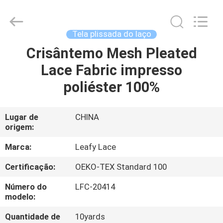
Guangzhou
Leafy
Textiles
CO.,
Ltd..
Tela plissada do laço
All
Rights
Crisântemo Mesh Pleated
CASA
Reserved.
Lace Fabric impresso
PRODUTOS
poliéster 100%
QUEM
Lugar de
CHINA
origem:
SOMOS
Marca:
Leafy Lace
FÁBRICA
Certificação:
OEKO-TEX Standard 100
Número do
LFC-20414
CONTROLE
modelo:
DE
Quantidade de
10yards