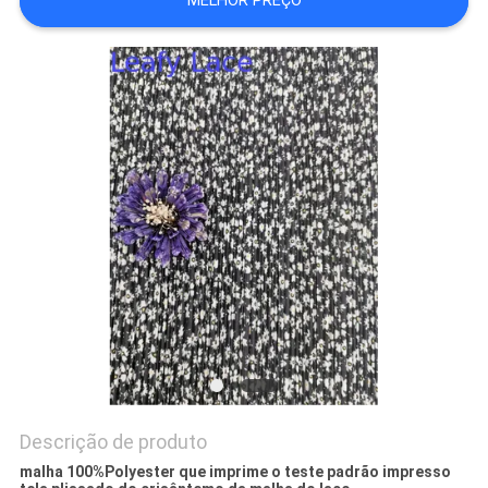
MELHOR PREÇO
POLÍTICA
DE
PRIVACIDADE
Descrição de produto
malha 100%Polyester que imprime o teste padrão impresso