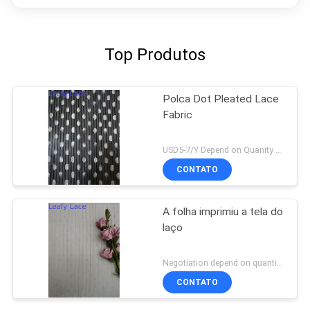
Top Produtos
Polca Dot Pleated Lace
Fabric
USD5-7/Y Depend on Quanity MOQ:10yards
CONTATO
A folha imprimiu a tela do
laço
Negotiation depend on quantity MOQ:10yards
CONTATO