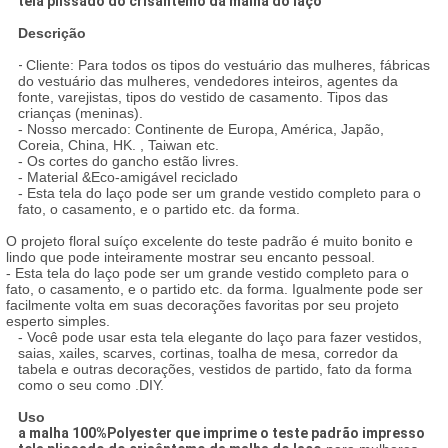
tela plissado do crisântemo da malha do laço
Descrição
-
Cliente: Para todos os tipos do vestuário das mulheres, fábricas
do vestuário das mulheres, vendedores inteiros, agentes da
fonte, varejistas, tipos do vestido de casamento. Tipos das
crianças (meninas).
- Nosso mercado: Continente de Europa, América, Japão,
Coreia, China, HK. , Taiwan etc.
- Os cortes do gancho estão livres.
- Material &Eco-amigável reciclado
- Esta tela do laço pode ser um grande vestido completo para o
fato, o casamento, e o partido etc. da forma.
O projeto floral suíço excelente do teste padrão é muito bonito e
lindo que pode inteiramente mostrar seu encanto pessoal.
- Esta tela do laço pode ser um grande vestido completo para o
fato, o casamento, e o partido etc. da forma. Igualmente pode ser
facilmente volta em suas decorações favoritas por seu projeto
esperto simples.
- Você pode usar esta tela elegante do laço para fazer vestidos,
saias, xailes, scarves, cortinas, toalha de mesa, corredor da
tabela e outras decorações, vestidos de partido, fato da forma
como o seu como .DIY.
Uso
a malha 100%Polyester que imprime o teste padrão impresso