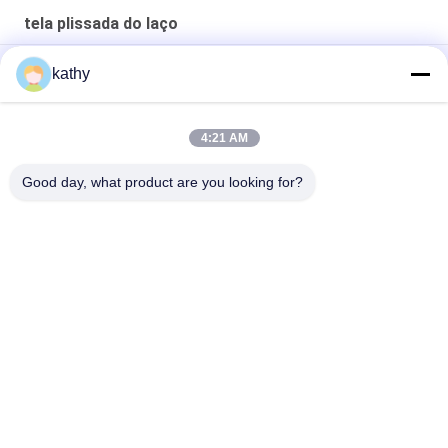
tela plissada do laço
Tela do laço de Mesh Coat Black Polyester Pleated do zíper
kathy
Laço impresso folha Mesh Pleated Tulle Fabric de 145CM
4:21 AM
Partido 100 jardas de Lurex metálico preto Mesh Pleated Lace
Fabric
Good day, what product are you looking for?
Categorias populares
Todos
Tela Bordada Do 
Tela Bordada Da 
Laço
Lantejoula
Tela Amarrado Do 
Tela Floral Do Laço 
Laço
3D
Guarnição Do Laço 
Tela Bordada Do Ilhó
Do Poliéster