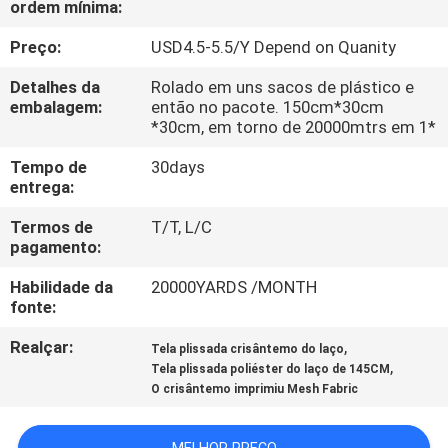
ordem mínima:
QUALIDADE
Preço:
USD4.5-5.5/Y Depend on Quanity
FALE
Detalhes da
Rolado em uns sacos de plástico e
CONOSCO
embalagem:
então no pacote. 150cm*30cm
*30cm, em torno de 20000mtrs em 1*
Tempo de
30days
NOTÍCIAS
entrega:
Termos de
T/T, L/C
PEDIR UM
pagamento:
ORÇAMENTO
Habilidade da
20000YARDS /MONTH
fonte:
MAPA
Realçar:
,
Tela plissada crisântemo do laço
DO
,
Tela plissada poliéster do laço de 145CM
O crisântemo imprimiu Mesh Fabric
SITE