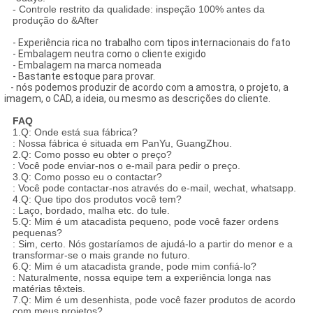
- Controle restrito da qualidade: inspeção 100% antes da
produção do &After
- Experiência rica no trabalho com tipos internacionais do fato
- Embalagem neutra como o cliente exigido
- Embalagem na marca nomeada
- Bastante estoque para provar.
- nós podemos produzir de acordo com a amostra, o projeto, a
imagem, o CAD, a ideia, ou mesmo as descrições do cliente.
FAQ
1.Q: Onde está sua fábrica?
: Nossa fábrica é situada em PanYu, GuangZhou.
2.Q: Como posso eu obter o preço?
: Você pode enviar-nos o e-mail para pedir o preço.
3.Q: Como posso eu o contactar?
: Você pode contactar-nos através do e-mail, wechat, whatsapp.
4.Q: Que tipo dos produtos você tem?
: Laço, bordado, malha etc. do tule.
5.Q: Mim é um atacadista pequeno, pode você fazer ordens
pequenas?
: Sim, certo. Nós gostaríamos de ajudá-lo a partir do menor e a
transformar-se o mais grande no futuro.
6.Q: Mim é um atacadista grande, pode mim confiá-lo?
: Naturalmente, nossa equipe tem a experiência longa nas
matérias têxteis.
7.Q: Mim é um desenhista, pode você fazer produtos de acordo
com meus projetos?