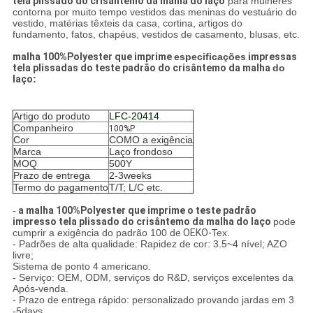
tela plissado do crisântemo da malha do laço
para mulheres
contorna por muito tempo vestidos das meninas do vestuário do
vestido, matérias têxteis da casa, cortina, artigos do
fundamento, fatos, chapéus, vestidos de casamento, blusas, etc.
malha 100%Polyester que imprime
especificações
impressas
tela plissadas do teste padrão do crisântemo da malha
do
laço
:
Artigo do produto
LFC-20414
Companheiro
100%P
Cor
COMO a exigência
Marca
Laço frondoso
MOQ
500Y
Prazo de entrega
2-3weeks
Termo do pagamento
T/T; L/C etc.
-
a malha 100%Polyester que imprime o teste padrão
impresso tela plissado do crisântemo da malha do laço
pode
cumprir a exigência do padrão 100 de
OEKO-
Tex.
- Padrões de alta qualidade: Rapidez de cor: 3.5~4 nível; AZO
livre;
Sistema de ponto 4 americano.
- Serviço: OEM, ODM, serviços do R&D, serviços excelentes da
Após-venda.
- Prazo de entrega rápido: personalizado provando jardas em 3
-5days.