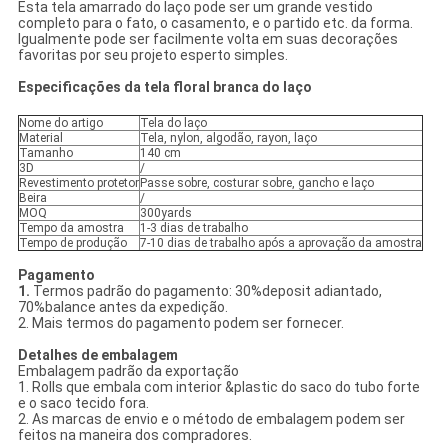
Esta tela amarrado do laço pode ser um grande vestido
completo para o fato, o casamento, e o partido etc. da forma.
Igualmente pode ser facilmente volta em suas decorações
favoritas por seu projeto esperto simples.
Especificações da tela floral branca do laço
Nome do artigo
Tela do laço
Material
Tela, nylon, algodão, rayon, laço
Tamanho
140 cm
3D
/
Revestimento protetor
Passe sobre, costurar sobre, gancho e laço
Beira
/
MOQ
300yards
Tempo da amostra
1-3 dias de trabalho
Tempo de produção
7-10 dias de trabalho após a aprovação da amostra
Pagamento
1.
Termos padrão do pagamento: 30%deposit adiantado,
70%balance antes da expedição.
2. Mais termos do pagamento podem ser fornecer.
Detalhes de embalagem
Embalagem padrão da exportação
1. Rolls que embala com interior &plastic do saco do tubo forte
e o saco tecido fora.
2. As marcas de envio e o método de embalagem podem ser
feitos na maneira dos compradores.