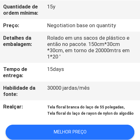
QUALIDADE
Quantidade de
15y
ordem mínima:
FALE
Preço:
Negotiation base on quantity
CONOSCO
Detalhes da
Rolado em uns sacos de plástico e
embalagem:
então no pacote. 150cm*30cm
*30cm, em torno de 20000mtrs em
NOTÍCIAS
1*20 '
Tempo de
15days
PEDIR UM
entrega:
ORÇAMENTO
Habilidade da
30000 jardas/mês
fonte:
MAPA
Realçar:
,
Tela floral branca do laço de 55 polegadas
Tela floral do laço de rayon de nylon do algodão
DO
SITE
MELHOR PREÇO