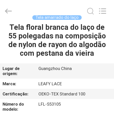
Guangzhou
Leafy
Textiles
CO.,
Ltd..
Tela amarrado do laço
All
Rights
Tela floral branca do laço de
CASA
Reserved.
55 polegadas na composição
PRODUTOS
de nylon de rayon do algodão
com pestana da vieira
QUEM
SOMOS
Lugar de
Guangzhou China
origem:
FÁBRICA
Marca:
LEAFY LACE
Certificação:
OEKO-TEX Standard 100
CONTROLE
Número do
LFL-S53105
DE
modelo: