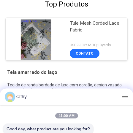
Top Produtos
Tule Mesh Corded Lace
Fabric
USD9-10/Y MOQ:10yards
CONTATO
Tela amarrado do laço
Tecido de renda bordada de luxo com cordão, design vazado,
personalizado para vestido
kathy
Cord Lace Fabric High Luxary Hollow-up for Elegant Bridal
Wedding Party Women's Dress
11:00 AM
Tecido de renda cordada Guipure Tecido de renda para vestido
de noiva
Good day, what product are you looking for?