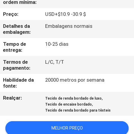
ordem mínima:
QUALIDADE
Preço:
USD+$10.9 -30.9 $
FALE
Detalhes da
Embalagens normais
CONOSCO
embalagem:
Tempo de
10-25 dias
entrega:
NOTÍCIAS
Termos de
L/C, T/T
pagamento:
PEDIR UM
Habilidade da
20000 metros por semana
ORÇAMENTO
fonte:
Realçar:
,
Tecido de renda bordado de luxo
MAPA
,
Tecido de encaixe bordado
DO
Tecido de renda bordado para têxteis
SITE
MELHOR PREÇO