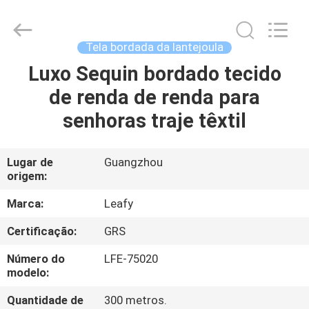
Guangzhou
Leafy
Textiles
CO.,
Ltd..
Tela bordada da lantejoula
All
Rights
Luxo Sequin bordado tecido
CASA
Reserved.
de renda de renda para
PRODUTOS
senhoras traje têxtil
QUEM
Lugar de
Guangzhou
origem:
SOMOS
Marca:
Leafy
FÁBRICA
Certificação:
GRS
Número do
LFE-75020
CONTROLE
modelo:
DE
Quantidade de
300 metros.