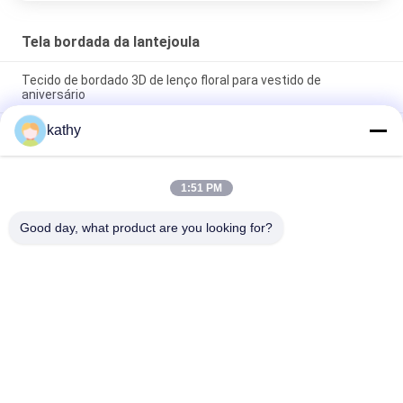
Tela bordada da lantejoula
Tecido de bordado 3D de lenço floral para vestido de
aniversário
kathy
Borboleta colorida de alta qualidade Sequin suave de tecido
bordado Pattern Piece Dye Mesh Ground para vestido de
moda
1:51 PM
Tecido bordado de lenço de flores semi-simples para
mulheres
Good day, what product are you looking for?
Categorias populares
Todos
Tela Bordada Do 
Tela Bordada Da 
Laço
Lantejoula
Tela Amarrado Do 
Tela Floral Do Laço 
Laço
3D