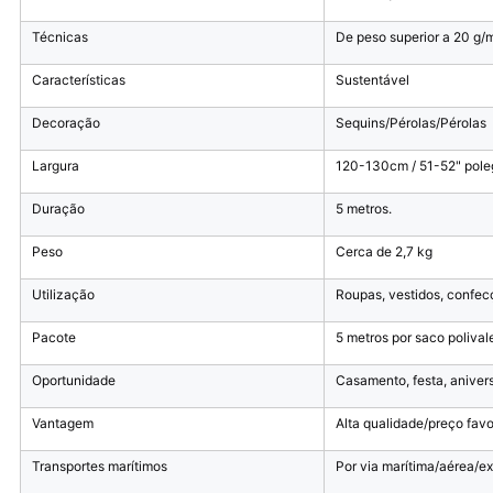
Técnicas
De peso superior a 20 g/
Características
Sustentável
Decoração
Sequins/Pérolas/Pérolas
Largura
120-130cm / 51-52" poleg
Duração
5 metros.
Peso
Cerca de 2,7 kg
Utilização
Roupas, vestidos, confecç
Pacote
5 metros por saco polival
Oportunidade
Casamento, festa, aniver
Vantagem
Alta qualidade/preço favo
Transportes marítimos
Por via marítima/aérea/e