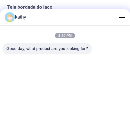
Tela bordada do laço
kathy
Tecido de Renda Branco Renda Bordada Design Personalizado
Roupas de beleza floral de boa qualidade
3:20 PM
O poliéster de nylon bordou a tela do laço
Good day, what product are you looking for?
Categorias populares
Todos
Tela Bordada Do 
Tela Bordada Da 
Laço
Lantejoula
Tela Amarrado Do 
Tela Floral Do Laço 
Laço
3D
Guarnição Do Laço 
Tela Bordada Do Ilhó
Do Poliéster
Tela Do Laço Do 