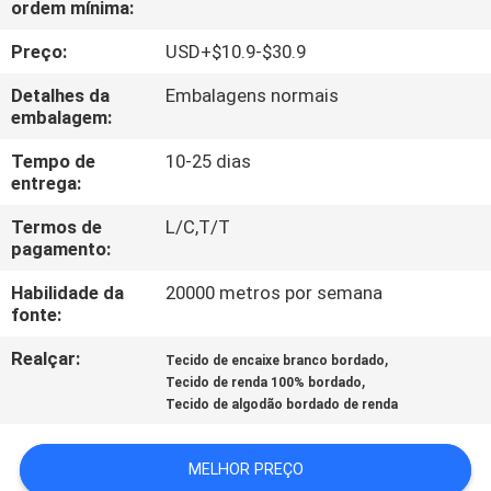
ordem mínima:
QUALIDADE
Preço:
USD+$10.9-$30.9
FALE
Detalhes da
Embalagens normais
CONOSCO
embalagem:
Tempo de
10-25 dias
entrega:
NOTÍCIAS
Termos de
L/C,T/T
pagamento:
PEDIR UM
Habilidade da
20000 metros por semana
ORÇAMENTO
fonte:
Realçar:
,
Tecido de encaixe branco bordado
MAPA
,
Tecido de renda 100% bordado
DO
Tecido de algodão bordado de renda
SITE
MELHOR PREÇO