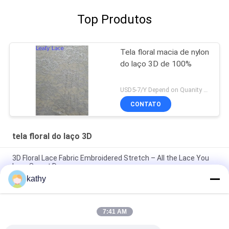
Top Produtos
Tela floral macia de nylon
do laço 3D de 100%
USD5-7/Y Depend on Quanity MOQ:10yards
CONTATO
tela floral do laço 3D
3D Floral Lace Fabric Embroidered Stretch – All the Lace You
Love Sweet Dresses
kathy
Tecido de renda 3D Floral Elegante Bordado Tecido Laser Tech
Festa Estilo de luxo Tecido de renda
7:41 AM
Tela de renda bordada de estilo vintage 3D Floral Tulle Branco
renda para projetos de casamento de noiva