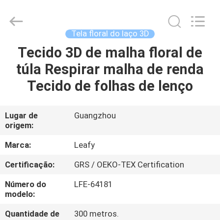
Guangzhou
Leafy
Textiles
CO.,
Ltd..
Tela floral do laço 3D
All
Rights
Tecido 3D de malha floral de
CASA
Reserved.
túla Respirar malha de renda
PRODUTOS
Tecido de folhas de lenço
QUEM
Lugar de
Guangzhou
origem:
SOMOS
Marca:
Leafy
FÁBRICA
Certificação:
GRS / OEKO-TEX Certification
Número do
LFE-64181
CONTROLE
modelo:
DE
Quantidade de
300 metros.