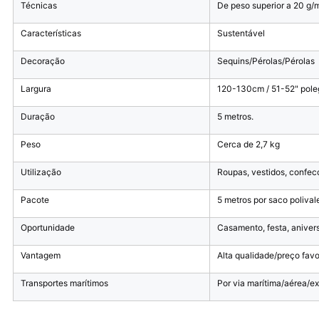
Técnicas
De peso superior a 20 g/
Características
Sustentável
Decoração
Sequins/Pérolas/Pérolas
Largura
120-130cm / 51-52" poleg
Duração
5 metros.
Peso
Cerca de 2,7 kg
Utilização
Roupas, vestidos, confecç
Pacote
5 metros por saco polival
Oportunidade
Casamento, festa, aniver
Vantagem
Alta qualidade/preço favo
Transportes marítimos
Por via marítima/aérea/e