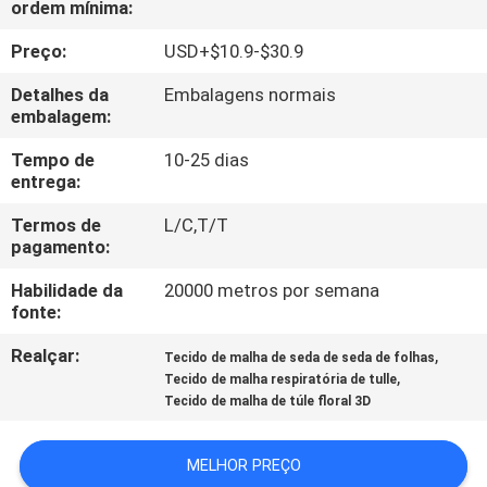
ordem mínima:
QUALIDADE
Preço:
USD+$10.9-$30.9
FALE
Detalhes da
Embalagens normais
CONOSCO
embalagem:
Tempo de
10-25 dias
entrega:
NOTÍCIAS
Termos de
L/C,T/T
pagamento:
PEDIR UM
Habilidade da
20000 metros por semana
ORÇAMENTO
fonte:
Realçar:
,
Tecido de malha de seda de seda de folhas
MAPA
,
Tecido de malha respiratória de tulle
DO
Tecido de malha de túle floral 3D
SITE
MELHOR PREÇO