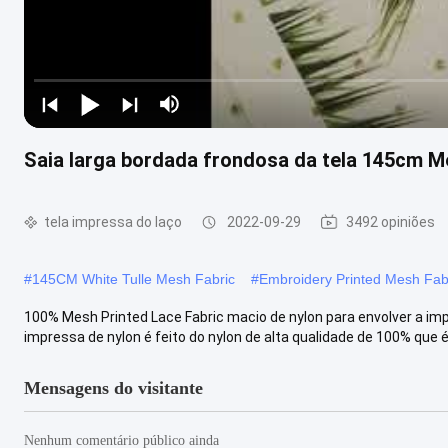
Saia larga bordada frondosa da tela 145cm Me
tela impressa do laço
2022-09-29
3492 opiniões
#
145CM White Tulle Mesh Fabric
#
Embroidery Printed Mesh Fab
100% Mesh Printed Lace Fabric macio de nylon para envolver a imp
impressa de nylon é feito do nylon de alta qualidade de 100% que é 
Mensagens do visitante
Nenhum comentário público ainda