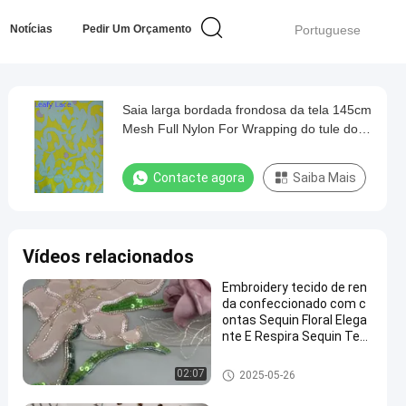
Notícias
Pedir Um Orçamento
Portuguese
Saia larga bordada frondosa da tela 145cm
Mesh Full Nylon For Wrapping do tule do
laço
Contacte agora
Saiba Mais
Vídeos relacionados
Embroidery tecido de ren
da confeccionado com c
ontas Sequin Floral Elega
nte E Respira Sequin Teci
do de renda de luxo Tecid
o de ocasião
Tela frisada do bordado
02:07
2025-05-26