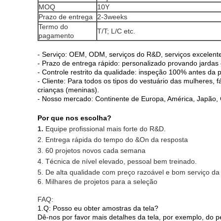
MOQ
10
Y
Prazo de entrega
2-3weeks
Termo do
T/T; L/C etc.
pagamento
-
Serviço: OEM, ODM, serviços do R&D, serviços excelent
- Prazo de entrega rápido: personalizado provando jardas
- Controle restrito da qualidade: inspeção 100% antes da 
- Cliente: Para todos os tipos do vestuário das mulheres, 
crianças (meninas).
- Nosso mercado: Continente de Europa, América, Japão, C
Por que nos escolha?
1.
Equipe profissional mais forte do R&D.
2. Entrega rápida do tempo do &On da resposta
3. 60 projetos novos cada semana
4. Técnica de nível elevado, pessoal bem treinado.
5. De alta qualidade com preço razoável e bom serviço d
6. Milhares de projetos para a seleção
FAQ:
1.Q: Posso eu obter amostras da tela?
Dê-nos por favor mais detalhes da tela, por exemplo, do 