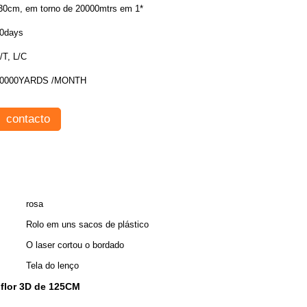
30cm, em torno de 20000mtrs em 1*
0days
/T, L/C
0000YARDS /MONTH
contacto
rosa
Rolo em uns sacos de plástico
O laser cortou o bordado
Tela do lenço
 flor 3D de 125CM