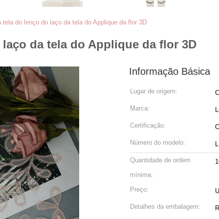
 tela do lenço do laço da tela do Applique da flor 3D
 laço da tela do Applique da flor 3D
Informação Básica
Lugar de origem:
C
Marca:
L
Certificação:
O
Número do modelo:
L
Quantidade de ordem
1
mínima:
Preço:
U
Detalhes da embalagem:
R